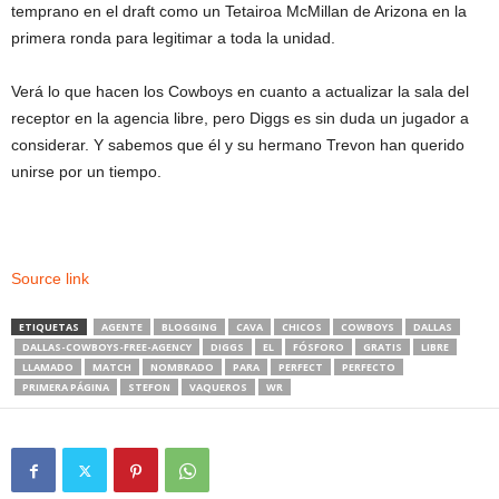
temprano en el draft como un Tetairoa McMillan de Arizona en la
primera ronda para legitimar a toda la unidad.
Verá lo que hacen los Cowboys en cuanto a actualizar la sala del
receptor en la agencia libre, pero Diggs es sin duda un jugador a
considerar. Y sabemos que él y su hermano Trevon han querido
unirse por un tiempo.
Source link
ETIQUETAS
AGENTE
BLOGGING
CAVA
CHICOS
COWBOYS
DALLAS
DALLAS-COWBOYS-FREE-AGENCY
DIGGS
EL
FÓSFORO
GRATIS
LIBRE
LLAMADO
MATCH
NOMBRADO
PARA
PERFECT
PERFECTO
PRIMERA PÁGINA
STEFON
VAQUEROS
WR