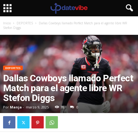
Inicio
DEPORTES
Dallas Cowboys llamado Perfect Match para el agente libre WR
Stefon Diggs
DEPORTES
Dallas Cowboys llamado Perfect
Match para el agente libre WR
Stefon Diggs
Por
Manja
-
marzo 9, 2025
76
0