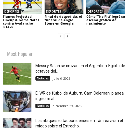
DEPORTES
DEPORTES
DEPORTES
Flames Projected
Final de despedida: el
Cómo ‘The Pitt’ logró su
Lineup & Game Notes
funeral de Angie
escena gráfica de
contra Avalanche
Stone en Georgia
nacimiento
3.14.25
Most Popular
Messi y Salah se cruzan en el Argentina-Egipto de
octavos del...
Noticias
julio 6, 2026
El WR de fútbol de Auburn, Cam Coleman, planea
ingresar al...
Noticias
diciembre 29, 2025
Los ataques estadounidenses en Irán reavivan el
miedo sobre el Estrecho...