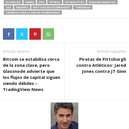
ESTRELLAS
FIEBRE
FIFA
FÚTBOL
FUTBOLISTAS
HOJA INFORMATIVA
LOS
MEJORES
NOTICIAS DE CELEBRIDADES
TENDENCIA
TRAMPAS PARA LA SED DE CELEBRIDADES
Artículo anterior
Artículo siguiente
Bitcoin se estabiliza cerca
Piratas de Pittsburgh
de la zona clave, pero
contra Atléticos: Jared
Glassnode advierte que
Jones contra JT Ginn
los flujos de capital siguen
siendo débiles –
TradingView News