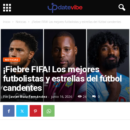
Inicio
Noticias
¡Fiebre FIFA! Los mejores futbolistas y estrellas del fútbol candentes
NOTICIAS
¡Fiebre FIFA! Los mejores
futbolistas y estrellas del fútbol
candentes
Por
Javier Ruiz Fernández
-
junio 16, 2026
26
0