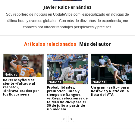
Javier Ruiz Fernández
Soy reportero de noticias en UpdateVibe.com, especializado en noticias de
última hora y eventos globales. Con más de diez años de experiencia, me
conozco por ofrecer reportajes perspicaces y precisos.
Artículos relacionados
Más del autor
Noticias
Baker Mayfield se
Noticias
Noticias
siente «faltado al
respeto»,
Probabilidades,
Un gran «salto» para
«infravalorado» por
predicción, línea y
Kostović y Ristić en la
los Buccaneers
tiempo de Rangers
lista del VTA
vs.Rays: selecciones de
la MLB de 2026 para el
30 de julio a partir de
un modelo...