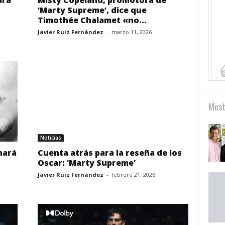
ara
Misty Copeland, promotora de
‘Marty Supreme’, dice que
Timothée Chalamet «no...
Javier Ruiz Fernández
-
marzo 11, 2026
Most
Noticias
nará
Cuenta atrás para la reseña de los
Oscar: ‘Marty Supreme’
Javier Ruiz Fernández
-
febrero 21, 2026