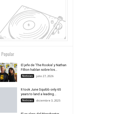
 Popular
El jefe de ‘The Rookie’ y Nathan
Fillion hablan sobre los...
Noticias
julio 27, 2026
It took June Squibb only 65
years to land a leading...
Noticias
diciembre 3, 2025
El ex alero del Manchester