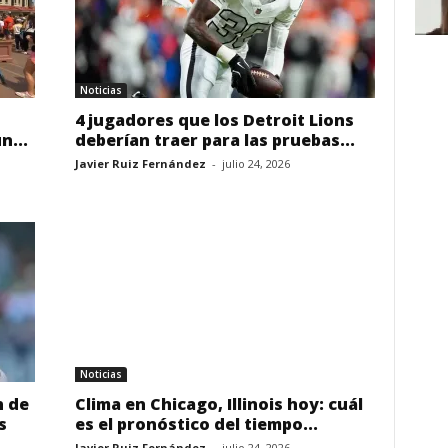
Noticias
4 jugadores que los Detroit Lions
n...
deberían traer para las pruebas...
Javier Ruiz Fernández
-
julio 24, 2026
Noticias
n de
Clima en Chicago, Illinois hoy: cuál
s
es el pronóstico del tiempo...
Javier Ruiz Fernández
-
julio 24, 2026