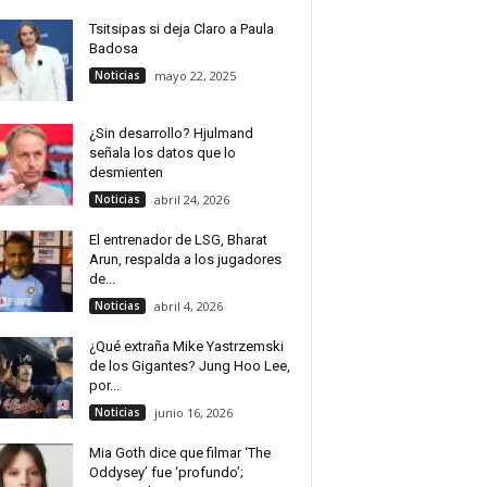
Tsitsipas si deja Claro a Paula
Badosa
Noticias
mayo 22, 2025
¿Sin desarrollo? Hjulmand
señala los datos que lo
desmienten
Noticias
abril 24, 2026
El entrenador de LSG, Bharat
Arun, respalda a los jugadores
de...
Noticias
abril 4, 2026
¿Qué extraña Mike Yastrzemski
de los Gigantes? Jung Hoo Lee,
por...
Noticias
junio 16, 2026
Mia Goth dice que filmar ‘The
Oddysey’ fue ‘profundo’;