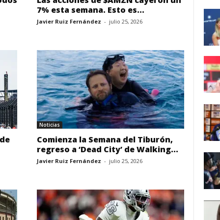
odos
Las acciones de $AMZN cayeron un
7% esta semana. Esto es...
Javier Ruiz Fernández
-
julio 25, 2026
Noticias
 de
Comienza la Semana del Tiburón,
regreso a ‘Dead City’ de Walking...
Javier Ruiz Fernández
-
julio 25, 2026