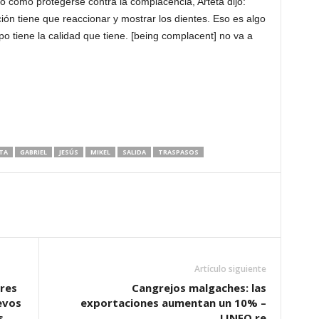
ó cómo protegerse contra la complacencia, Arteta dijo:
ón tiene que reaccionar y mostrar los dientes. Eso es algo
po tiene la calidad que tiene. [being complacent] no va a
TA
GABRIEL
JESÚS
MIKEL
SALIDA
TRASPASOS
Artículo siguiente
res
Cangrejos malgaches: las
evos
exportaciones aumentan un 10% –
s
LINFO.re