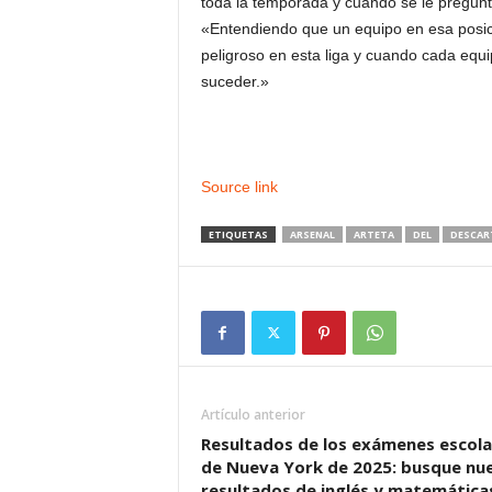
toda la temporada y cuando se le pregunt
«Entendiendo que un equipo en esa posici
peligroso en esta liga y cuando cada equi
suceder.»
Source link
ETIQUETAS
ARSENAL
ARTETA
DEL
DESCAR
Artículo anterior
Resultados de los exámenes escola
de Nueva York de 2025: busque nu
resultados de inglés y matemática