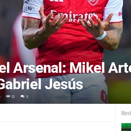
l Arsenal: Mikel Art
 Gabriel Jesús
5
52
0
Most