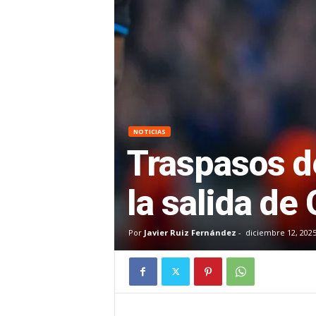
NOTICIAS
Traspasos de
la salida de
Por
Javier Ruiz Fernández
-
diciembre 12, 202