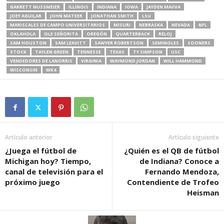
GARRETT NUSSMEIER
ILLINOIS
INDIANA
IOWA
JAYDEN MAIIVA
JOEY AGUILAR
JOHN MATEER
JONATHAN SMITH
LSU
MARISCALES DE CAMPO UNIVERSITARIOS
MISURI
NEBRASKA
NEVADA
NFL
OKLAHOLA
OLE SEÑORITA
OREGÓN
QUARTERBACK
RELOJ
SAM HOUSTON
SAM LEAVITT
SAWYER ROBERTSON
SEMINOLES
SOONERS
STOCK
TAYLEN GREEN
TENNESSE
TEXAS
TY SIMPSON
USC
VENDEDORES DE LANORRIS
VIRGINIA
WAYMOND JORDAN
WILL HAMMOND
WISCONSIN
WK4
Artículo anterior
Artículo siguiente
¿Juega el fútbol de
¿Quién es el QB de fútbol
Michigan hoy? Tiempo,
de Indiana? Conoce a
canal de televisión para el
Fernando Mendoza,
próximo juego
Contendiente de Trofeo
Heisman