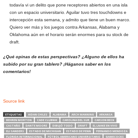
todavía vi un delito que pone receptores abiertos en una isla
con un espacio universitario. Aguilar tuvo tres touchdowns e
intercepción esta semana, y admito que tiene un buen marco.
Quiero ver más y los juegos contra Arkansas, Alabama y
Oklahoma aún en el horario serán enormes para su stock de
draft.
¿Qué opinas de estas perspectivas? ¿Alguno de ellos ha
subido por su gran tablero? ¡Háganos saber en los
comentarios!
Source link
ETIQUETAS
AIDAN CHILES
ALABAMA
ARCH MANNING
ARKANSA
BEHREN MORTON
CADE CLUBNIK
CAROLINA DEL SUR
CARSON BECK
CASTAÑO
DANTE MOORE
DIBUJÓ TODO
DRAFT
EL LNAKE EN VIVO
ELI SANDERS
ESTADO DE MICHIGAN
ESTADO DE PENN
FERNANDO MENDOZA
FLORIDA INTERNACIONAL
FÚTBOL AMERICANO UNIVERSITARIO
GAMECOCKS