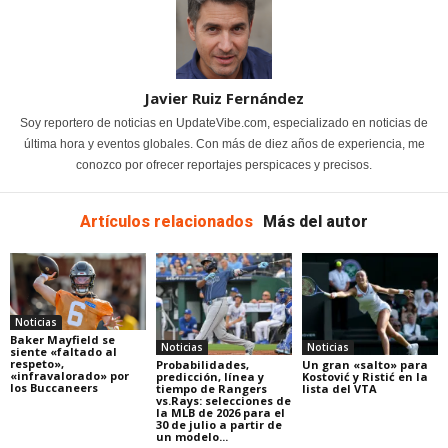
Javier Ruiz Fernández
Soy reportero de noticias en UpdateVibe.com, especializado en noticias de
última hora y eventos globales. Con más de diez años de experiencia, me
conozco por ofrecer reportajes perspicaces y precisos.
Artículos relacionados
Más del autor
Noticias
Baker Mayfield se
Noticias
Noticias
siente «faltado al
respeto»,
Probabilidades,
Un gran «salto» para
«infravalorado» por
predicción, línea y
Kostović y Ristić en la
los Buccaneers
tiempo de Rangers
lista del VTA
vs.Rays: selecciones de
la MLB de 2026 para el
30 de julio a partir de
un modelo...