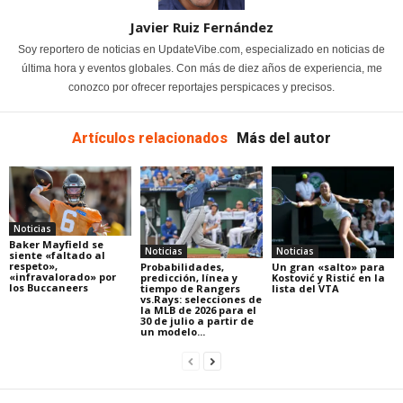
Javier Ruiz Fernández
Soy reportero de noticias en UpdateVibe.com, especializado en noticias de
última hora y eventos globales. Con más de diez años de experiencia, me
conozco por ofrecer reportajes perspicaces y precisos.
Artículos relacionados
Más del autor
Noticias
Baker Mayfield se
Noticias
Noticias
siente «faltado al
respeto»,
Probabilidades,
Un gran «salto» para
«infravalorado» por
predicción, línea y
Kostović y Ristić en la
los Buccaneers
tiempo de Rangers
lista del VTA
vs.Rays: selecciones de
la MLB de 2026 para el
30 de julio a partir de
un modelo...