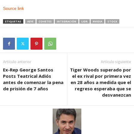
Source link
ETIQUETAS
AEYE
COHETES
INTEGRACIÓN
LIDR
NVIDIA
STOCK
Artículo anterior
Artículo siguiente
Ex-Rep George Santos
Tiger Woods superado por
Posts Teatrical Adiós
el ex rival por primera vez
antes de comenzar la pena
en 28 años a medida que el
de prisión de 7 años
regreso esperaba que se
desvanezcan