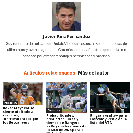
Javier Ruiz Fernández
Soy reportero de noticias en UpdateVibe.com, especializado en noticias de
última hora y eventos globales. Con más de diez años de experiencia, me
conozco por ofrecer reportajes perspicaces y precisos.
Artículos relacionados
Más del autor
Noticias
Baker Mayfield se
Noticias
Noticias
siente «faltado al
respeto»,
Probabilidades,
Un gran «salto» para
«infravalorado» por
predicción, línea y
Kostović y Ristić en la
los Buccaneers
tiempo de Rangers
lista del VTA
vs.Rays: selecciones de
la MLB de 2026 para el