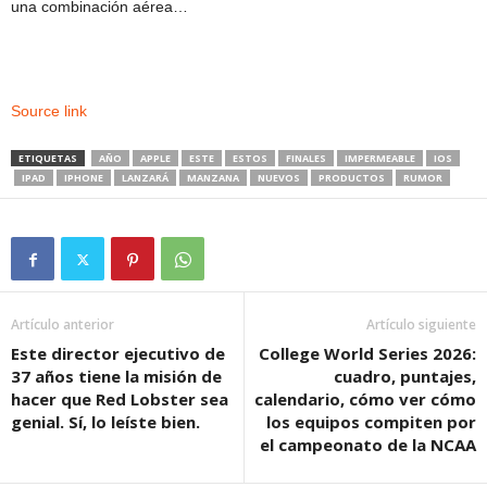
una combinación aérea…
Source link
ETIQUETAS
AÑO
APPLE
ESTE
ESTOS
FINALES
IMPERMEABLE
IOS
IPAD
IPHONE
LANZARÁ
MANZANA
NUEVOS
PRODUCTOS
RUMOR
Artículo anterior
Artículo siguiente
Este director ejecutivo de
College World Series 2026:
37 años tiene la misión de
cuadro, puntajes,
hacer que Red Lobster sea
calendario, cómo ver cómo
genial. Sí, lo leíste bien.
los equipos compiten por
el campeonato de la NCAA