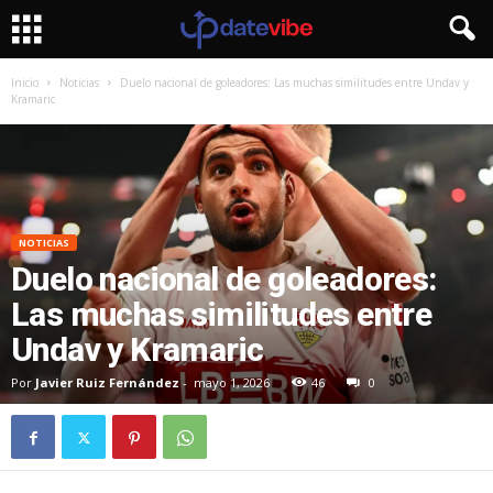
Inicio
Noticias
Duelo nacional de goleadores: Las muchas similitudes entre Undav y
Kramaric
NOTICIAS
Duelo nacional de goleadores:
Las muchas similitudes entre
Undav y Kramaric
Por
Javier Ruiz Fernández
-
mayo 1, 2026
46
0