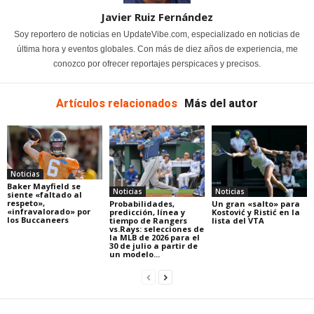
Javier Ruiz Fernández
Soy reportero de noticias en UpdateVibe.com, especializado en noticias de
última hora y eventos globales. Con más de diez años de experiencia, me
conozco por ofrecer reportajes perspicaces y precisos.
Artículos relacionados
Más del autor
Noticias
Baker Mayfield se
Noticias
Noticias
siente «faltado al
respeto»,
Probabilidades,
Un gran «salto» para
«infravalorado» por
predicción, línea y
Kostović y Ristić en la
los Buccaneers
tiempo de Rangers
lista del VTA
vs.Rays: selecciones de
la MLB de 2026 para el
30 de julio a partir de
un modelo...