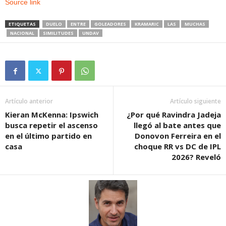
Source link
ETIQUETAS
DUELO
ENTRE
GOLEADORES
KRAMARIC
LAS
MUCHAS
NACIONAL
SIMILITUDES
UNDAV
Artículo anterior
Artículo siguiente
Kieran McKenna: Ipswich
¿Por qué Ravindra Jadeja
busca repetir el ascenso
llegó al bate antes que
en el último partido en
Donovon Ferreira en el
casa
choque RR vs DC de IPL
2026? Reveló