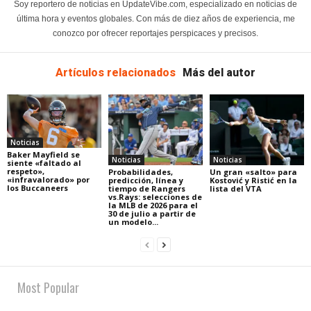
Soy reportero de noticias en UpdateVibe.com, especializado en noticias de
última hora y eventos globales. Con más de diez años de experiencia, me
conozco por ofrecer reportajes perspicaces y precisos.
Artículos relacionados
Más del autor
Noticias
Baker Mayfield se
Noticias
Noticias
siente «faltado al
respeto»,
Probabilidades,
Un gran «salto» para
«infravalorado» por
predicción, línea y
Kostović y Ristić en la
los Buccaneers
tiempo de Rangers
lista del VTA
vs.Rays: selecciones de
la MLB de 2026 para el
30 de julio a partir de
un modelo...
Most Popular