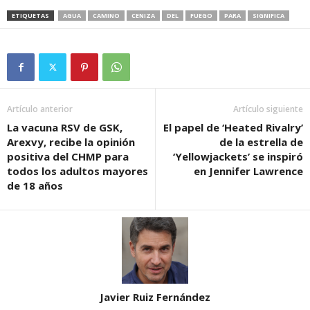
ETIQUETAS
AGUA
CAMINO
CENIZA
DEL
FUEGO
PARA
SIGNIFICA
Artículo anterior
Artículo siguiente
La vacuna RSV de GSK,
El papel de ‘Heated Rivalry’
Arexvy, recibe la opinión
de la estrella de
positiva del CHMP para
‘Yellowjackets’ se inspiró
todos los adultos mayores
en Jennifer Lawrence
de 18 años
Javier Ruiz Fernández