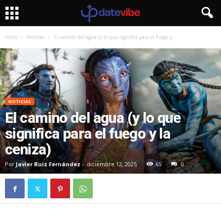
Inicio
Noticias
El camino del agua (y lo que significa para el fuego y...
NOTICIAS
El camino del agua (y lo que
significa para el fuego y la
ceniza)
Por
Javier Ruiz Fernández
-
diciembre 12, 2025
65
0