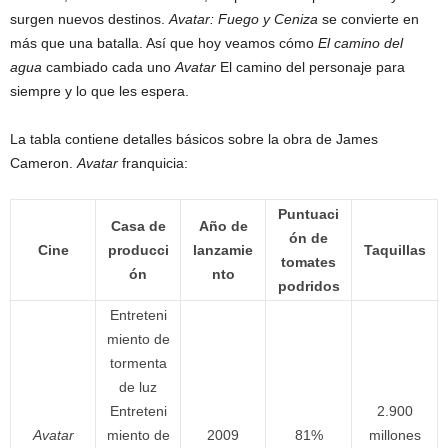
surgen nuevos destinos.
Avatar: Fuego y Ceniza
se convierte en
más que una batalla. Así que hoy veamos cómo
El camino del
agua
cambiado cada uno
Avatar
El camino del personaje para
siempre y lo que les espera.
La tabla contiene detalles básicos sobre la obra de James
Cameron.
Avatar
franquicia:
Puntuaci
Casa de
Año de
ón de
Cine
producci
lanzamie
Taquillas
tomates
ón
nto
podridos
Entreteni
miento de
tormenta
de luz
Entreteni
2.900
Avatar
miento de
2009
81%
millones