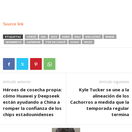
Source link
ETIQUETAS
CORSÉ
DEL
DOS
HARÁ
KALI
KALI UCHIS
MIRAR
MOMENTO
SUPERIOR
TOP DE CORSÉ
UCHIS
VECES
Artículo anterior
Artículo siguiente
Héroes de cosecha propia:
Kyle Tucker se une a la
cómo Huawei y Deepseek
alineación de los
están ayudando a China a
Cachorros a medida que la
romper la confianza de los
temporada regular
chips estadounidenses
termina