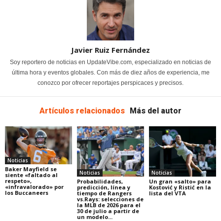
Javier Ruiz Fernández
Soy reportero de noticias en UpdateVibe.com, especializado en noticias de
última hora y eventos globales. Con más de diez años de experiencia, me
conozco por ofrecer reportajes perspicaces y precisos.
Artículos relacionados
Más del autor
Noticias
Baker Mayfield se
Noticias
Noticias
siente «faltado al
respeto»,
Probabilidades,
Un gran «salto» para
«infravalorado» por
predicción, línea y
Kostović y Ristić en la
los Buccaneers
tiempo de Rangers
lista del VTA
vs.Rays: selecciones de
la MLB de 2026 para el
30 de julio a partir de
un modelo...