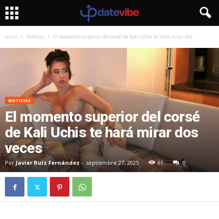
Inicio
Noticias
El momento superior del corsé de Kali Uchis te hará mirar dos...
NOTICIAS
El momento superior del corsé
de Kali Uchis te hará mirar dos
veces
Por
Javier Ruiz Fernández
-
septiembre 27, 2025
61
0