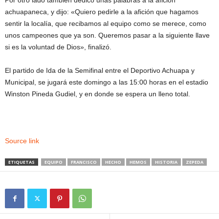
Por otro lado también dedicó unas palabras a la afición
achuapaneca, y dijo: «Quiero pedirle a la afición que hagamos
sentir la localía, que recibamos al equipo como se merece, como
unos campeones que ya son. Queremos pasar a la siguiente llave
si es la voluntad de Dios», finalizó.
El partido de Ida de la Semifinal entre el Deportivo Achuapa y
Municipal, se jugará este domingo a las 15:00 horas en el estadio
Winston Pineda Gudiel, y en donde se espera un lleno total.
Source link
ETIQUETAS
EQUIPO
FRANCISCO
HECHO
HEMOS
HISTORIA
ZEPEDA