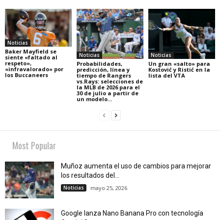
Noticias
Baker Mayfield se
Noticias
Noticias
siente «faltado al
respeto»,
Probabilidades,
Un gran «salto» para
«infravalorado» por
predicción, línea y
Kostović y Ristić en la
los Buccaneers
tiempo de Rangers
lista del VTA
vs.Rays: selecciones de
la MLB de 2026 para el
30 de julio a partir de
un modelo...
Most Popular
Muñoz aumenta el uso de cambios para mejorar
los resultados del...
Noticias
mayo 25, 2026
Google lanza Nano Banana Pro con tecnología