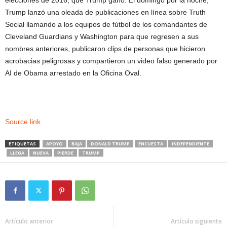
elecciones de 2016, que Trump ganó. El domingo por la noche,
Trump lanzó una oleada de publicaciones en línea sobre Truth
Social llamando a los equipos de fútbol de los comandantes de
Cleveland Guardians y Washington para que regresen a sus
nombres anteriores, publicaron clips de personas que hicieron
acrobacias peligrosas y compartieron un video falso generado por
AI de Obama arrestado en la Oficina Oval.
Source link
ETIQUETAS
APOYO
BAJA
DONALD TRUMP
ENCUESTA
INDEPENDIENTE
LLEGA
NUEVA
PIERDE
TRUMP
Artículo anterior
Artículo siguiente