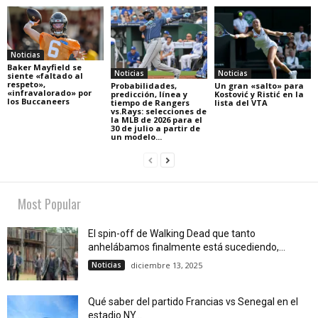
Noticias
Baker Mayfield se
Noticias
Noticias
siente «faltado al
respeto»,
Probabilidades,
Un gran «salto» para
«infravalorado» por
predicción, línea y
Kostović y Ristić en la
los Buccaneers
tiempo de Rangers
lista del VTA
vs.Rays: selecciones de
la MLB de 2026 para el
30 de julio a partir de
un modelo...
Most Popular
El spin-off de Walking Dead que tanto
anhelábamos finalmente está sucediendo,...
Noticias
diciembre 13, 2025
Qué saber del partido Francias vs Senegal en el
estadio NY...