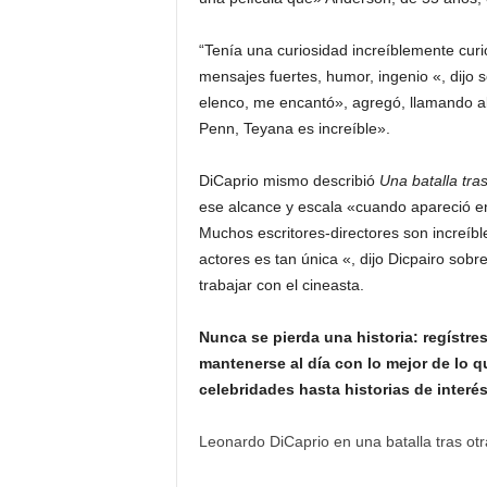
“Tenía una curiosidad increíblemente cur
mensajes fuertes, humor, ingenio «, dijo s
elenco, me encantó», agregó, llamando al
Penn, Teyana es increíble».
DiCaprio mismo describió
Una batalla tras
ese alcance y escala «cuando apareció en
Muchos escritores-directores son increíbl
actores es tan única «, dijo Dicpairo sob
trabajar con el cineasta.
Nunca se pierda una historia: regístres
mantenerse al día con lo mejor de lo qu
celebridades hasta historias de inter
Leonardo DiCaprio en una batalla tras otr