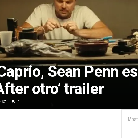
aprio, Sean Penn est
fter otro’ trailer
67
0
Most