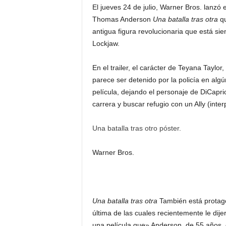
El jueves 24 de julio, Warner Bros. lanzó 
Thomas Anderson
Una batalla tras otra
q
antigua figura revolucionaria que está si
Lockjaw.
En el trailer, el carácter de Teyana Taylo
parece ser detenido por la policía en al
película, dejando el personaje de DiCaprio 
carrera y buscar refugio con un Ally (inter
Una batalla tras otro póster.
Warner Bros.
Una batalla tras otra
También está protago
última de las cuales recientemente le di
una película que» Anderson, de 55 años, 