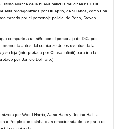
el último avance de la nueva película del cineasta Paul
ue está protagonizada por DiCaprio, de 50 años, como una
endo cazada por el personaje policial de Penn, Steven
r, que comparte a un niño con el personaje de DiCaprio,
gún momento antes del comienzo de los eventos de la
y su hija (interpretada por Chase Infiniti) para ir a la
pretado por Benicio Del Toro.).
nizada por Wood Harris, Alana Haim y Regina Hall, la
jeron a People que estaba «tan emocionada de ser parte de
estaba dirigiendo.