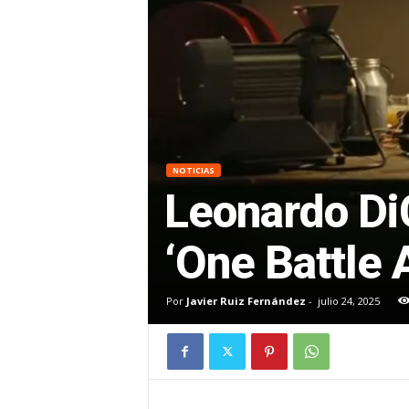
NOTICIAS
Leonardo DiC
‘One Battle A
Por
Javier Ruiz Fernández
-
julio 24, 2025