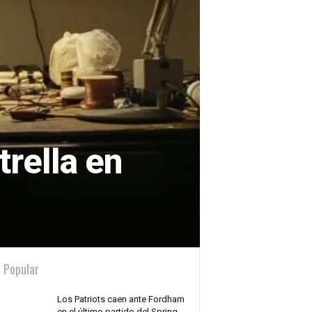
rella en
 Popular
Los Patriots caen ante Fordham
en el último partido del Spring...