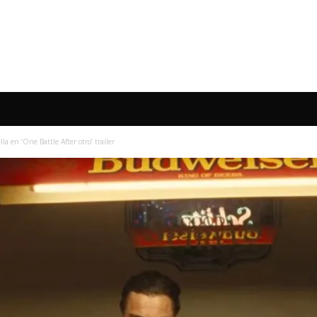
a en ‘One Battle After otro’ trailer