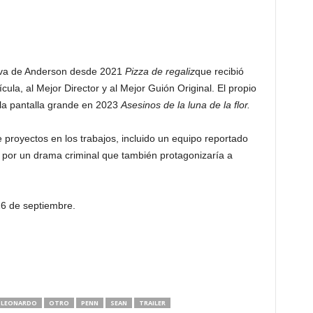
ueva de Anderson desde 2021
Pizza de regaliz
que recibió
cula, al Mejor Director y al Mejor Guión Original. El propio
la pantalla grande en 2023
Asesinos de la luna de la flor.
e proyectos en los trabajos, incluido un equipo reportado
 por un drama criminal que también protagonizaría a
26 de septiembre.
LEONARDO
OTRO
PENN
SEAN
TRAILER