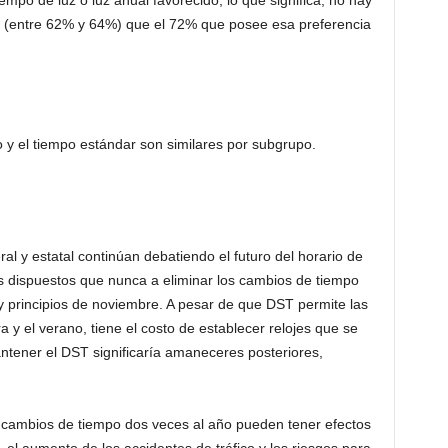
mpo de luz o luz anual favorecido, lo que significa, no hay
0 (entre 62% y 64%) que el 72% que posee esa preferencia
 y el tiempo estándar son similares por subgrupo.
ral y estatal continúan debatiendo el futuro del horario de
 dispuestos que nunca a eliminar los cambios de tiempo
y principios de noviembre. A pesar de que DST permite las
y el verano, tiene el costo de establecer relojes que se
tener el DST significaría amaneceres posteriores,
s cambios de tiempo dos veces al año pueden tener efectos