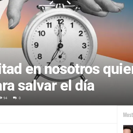
tad en nosotros quier
ra salvar el día
94
0
Most