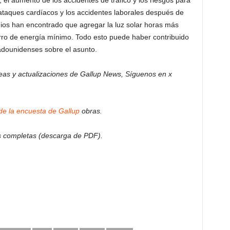
 el aumento de los accidentes de tráfico y los riesgos para
e ataques cardíacos y los accidentes laborales después de
ios han encontrado que agregar la luz solar horas más
rro de energía mínimo. Todo esto puede haber contribuido
tadounidenses sobre el asunto.
eas y actualizaciones de Gallup News,
Síguenos en x
 de la encuesta de Gallup
obras.
s completas (descarga de PDF).