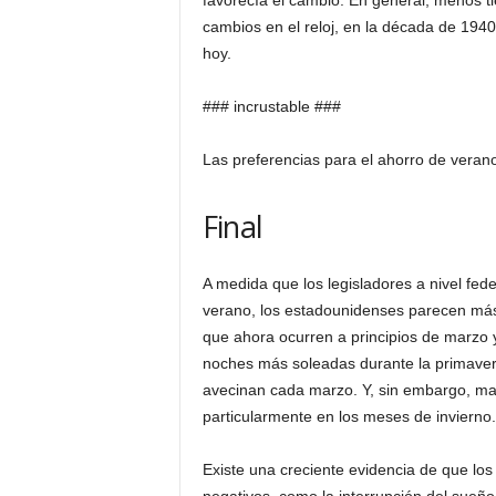
favorecía el cambio. En general, menos tie
cambios en el reloj, en la década de 194
hoy.
### incrustable ###
Las preferencias para el ahorro de verano
Final
A medida que los legisladores a nivel fede
verano, los estadounidenses parecen más
que ahora ocurren a principios de marzo 
noches más soleadas durante la primavera 
avecinan cada marzo. Y, sin embargo, man
particularmente en los meses de invierno.
Existe una creciente evidencia de que lo