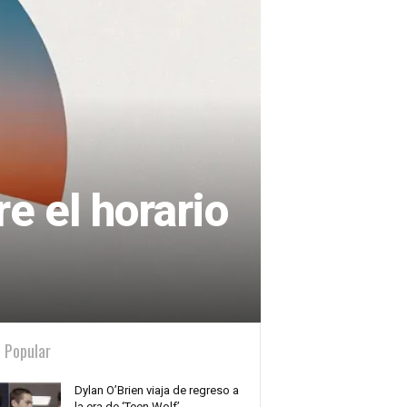
e el horario
 Popular
Dylan O’Brien viaja de regreso a
la era de ‘Teen Wolf’...