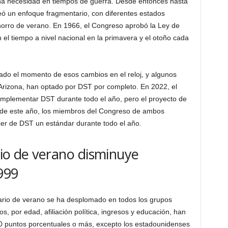
una necesidad en tiempos de guerra. Desde entonces hasta
ó un enfoque fragmentario, con diferentes estados
horro de verano. En 1966, el Congreso aprobó la Ley de
 el tiempo a nivel nacional en la primavera y el otoño cada
ado el momento de esos cambios en el reloj, y algunos
 Arizona, han optado por DST por completo. En 2022, el
implementar DST durante todo el año, pero el proyecto de
s de este año, los miembros del Congreso de ambos
cer de DST un estándar durante todo el año.
rio de verano disminuye
999
ario de verano se ha desplomado en todos los grupos
, por edad, afiliación política, ingresos y educación, han
0 puntos porcentuales o más, excepto los estadounidenses