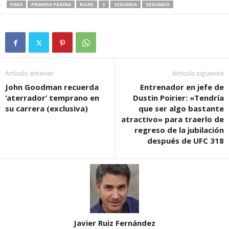
PARA
PRIMERA PÁGINA
ROAD
S
SEGUNDA
SEGUNDO
Artículo anterior
Artículo siguiente
John Goodman recuerda
Entrenador en jefe de
‘aterrador’ temprano en
Dustin Poirier: «Tendría
su carrera (exclusiva)
que ser algo bastante
atractivo» para traerlo de
regreso de la jubilación
después de UFC 318
Javier Ruiz Fernández