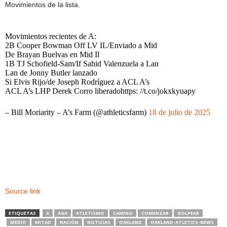
Movimientos de la lista.
Movimientos recientes de A:
2B Cooper Bowman Off LV IL/Enviado a Mid
De Brayan Buelvas en Mid Il
1B TJ Schofield-Sam/If Sahid Valenzuela a Lan
Lan de Jonny Butler lanzado
Si Elvis Rijo/de Joseph Rodríguez a ACL A’s
ACL A’s LHP Derek Corro liberadohttps: //t.co/jokxkyuapy
– Bill Moriarity – A’s Farm (@athleticsfarm)
18 de julio de 2025
Source link
ETIQUETAS
A
AGA
ATLETISMO
CAMINO
COMENZAR
GOLPEAR
MEDIO
MITAD
NACIÓN
NOTICIAS
OAKLAND
OAKLAND-ATLETICS-NEWS