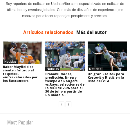
Soy reportero de noticias en UpdateVibe.com, especializado en noticias de
última hora y eventos globales. Con más de diez años de experiencia, me
conozco por ofrecer reportajes perspicaces y precisos.
Artículos relacionados
Más del autor
Noticias
Baker Mayfield se
Noticias
Noticias
siente «faltado al
respeto»,
Probabilidades,
Un gran «salto» para
«infravalorado» por
predicción, línea y
Kostović y Ristić en la
los Buccaneers
tiempo de Rangers
lista del VTA
vs.Rays: selecciones de
la MLB de 2026 para el
30 de julio a partir de
un modelo...
Most Popular