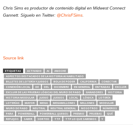
Chris Sims es productor de contenido digital en Midwest Connect
Gannett. Síguelo en Twitter:
@ChrisFSims
.
Source link
ETIQUETAS
ACTIVADO
AI
ANOCHE
ASPECTOS DESTACADOS DE LA HISTORIA AI HABILITADO
BILLETES DE LOTERÍA Y JUEGOS
BOLA DE PODER
CALIFORNIA
CONECTAR
CONEXIÓN LOCAL
DE
DEL
DICIEMBRE
EN GENERAL
ENTRADAS
EXCLUIR
EXCLUIR DE LAS PRUEBAS LÓGICAS DEL MURO DE PAGO
GANADORES
HISTORIA
HISTORIA MODULAR
JUEGO
JUEGOS
LOCAL
LÓGICA
LOTERÍA
LOTERÍAS
MAYOR
MEGA
MEGAMILLONES
MILLONES
MODULAR
MURO DE PAGO
NEUTRAL
NEUTRAL GENERAL
NOSOTROS
NÚMEROS
PARA
POWERBALL
POWERBALL (JUEGO)
PREMIO
PRUEBAS
QUÉ
REFLEJOS
SABER
SORTEO
TTP
TTP LO QUE SABEMOS
Y