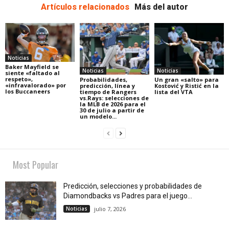
Artículos relacionados
Más del autor
Noticias
Baker Mayfield se
Noticias
Noticias
siente «faltado al
respeto»,
Probabilidades,
Un gran «salto» para
«infravalorado» por
predicción, línea y
Kostović y Ristić en la
los Buccaneers
tiempo de Rangers
lista del VTA
vs.Rays: selecciones de
la MLB de 2026 para el
30 de julio a partir de
un modelo...
Most Popular
Predicción, selecciones y probabilidades de
Diamondbacks vs Padres para el juego...
Noticias
julio 7, 2026