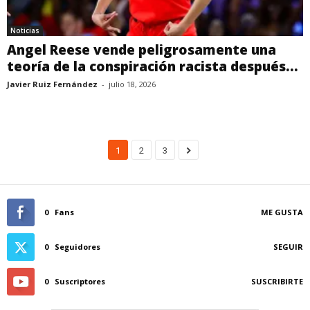
Noticias
Angel Reese vende peligrosamente una
teoría de la conspiración racista después...
Javier Ruiz Fernández
-
julio 18, 2026
1
2
3
0
Fans
ME GUSTA
0
Seguidores
SEGUIR
0
Suscriptores
SUSCRIBIRTE