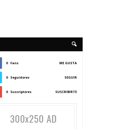
0
Fans
ME GUSTA
0
Seguidores
SEGUIR
0
Suscriptores
SUSCRIBIRTE