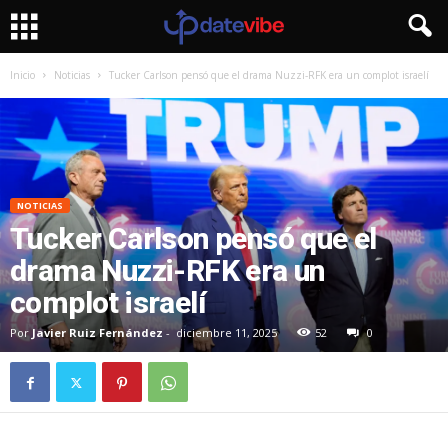
Inicio
Noticias
Tucker Carlson pensó que el drama Nuzzi-RFK era un complot israelí
NOTICIAS
Tucker Carlson pensó que el
drama Nuzzi-RFK era un
complot israelí
Por
Javier Ruiz Fernández
-
diciembre 11, 2025
52
0