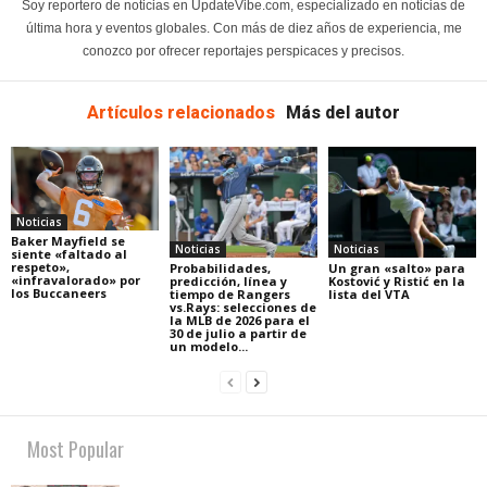
Soy reportero de noticias en UpdateVibe.com, especializado en noticias de
última hora y eventos globales. Con más de diez años de experiencia, me
conozco por ofrecer reportajes perspicaces y precisos.
Artículos relacionados
Más del autor
Noticias
Baker Mayfield se
Noticias
Noticias
siente «faltado al
respeto»,
Probabilidades,
Un gran «salto» para
«infravalorado» por
predicción, línea y
Kostović y Ristić en la
los Buccaneers
tiempo de Rangers
lista del VTA
vs.Rays: selecciones de
la MLB de 2026 para el
30 de julio a partir de
un modelo...
Most Popular