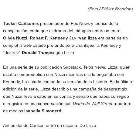
(Foto AP/Alex Brandon)
Tucker Carlson
ex presentador de Fox News y teórico de la
conspiración, creía que el drama del triángulo amoroso entre
Olivia Nuzzi
,
Robert F. Kennedy Jr.
y
ryan lizza
era parte de un
complot israelí-Estado profundo para chantajear a Kennedy y
“destruir”
Donald Trump
según Lizza.
En una serie de su publicación Substack, Telos News, Lizza, quien
estaba comprometida con Nuzzi mientras ella lo engañaba con
Kennedy, ha estado contando su versión de la historia. En la última
edición de la serie, Lizza describió una campaña de desprestigio
que Nuzzi llevó a cabo en su contra y señaló que había corregido
el registro en una conversación con
Diario de Wall Street
reportero
de medios
Isabella Simonetti
.
Ahí es donde Carlson entró en escena. De Lizza: