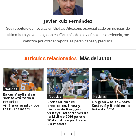
Javier Ruiz Fernández
Soy reportero de noticias en UpdateVibe.com, especializado en noticias de
última hora y eventos globales. Con más de diez años de experiencia, me
conozco por ofrecer reportajes perspicaces y precisos.
Artículos relacionados
Más del autor
Noticias
Baker Mayfield se
Noticias
Noticias
siente «faltado al
respeto»,
Probabilidades,
Un gran «salto» para
«infravalorado» por
predicción, línea y
Kostović y Ristić en la
los Buccaneers
tiempo de Rangers
lista del VTA
vs.Rays: selecciones de
la MLB de 2026 para el
30 de julio a partir de
un modelo...