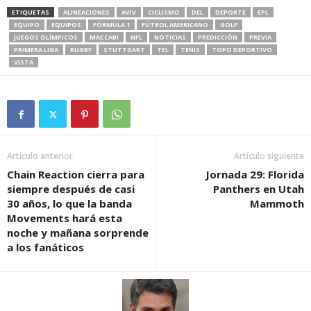
ETIQUETAS
ALINEACIONES
AVIV
CICLISMO
DEL
DEPORTE
EPL
EQUIPO
EQUIPOS
FÓRMULA 1
FÚTBOL AMERICANO
GOLF
JUEGOS OLÍMPICOS
MACCABI
NFL
NOTICIAS
PREDICCIÓN
PREVIA
PRIMERA LIGA
RUGBY
STUTTGART
TEL
TENIS
TOPO DEPORTIVO
VISTA
Artículo anterior
Artículo siguiente
Chain Reaction cierra para
Jornada 29: Florida
siempre después de casi
Panthers en Utah
30 años, lo que la banda
Mammoth
Movements hará esta
noche y mañana sorprende
a los fanáticos