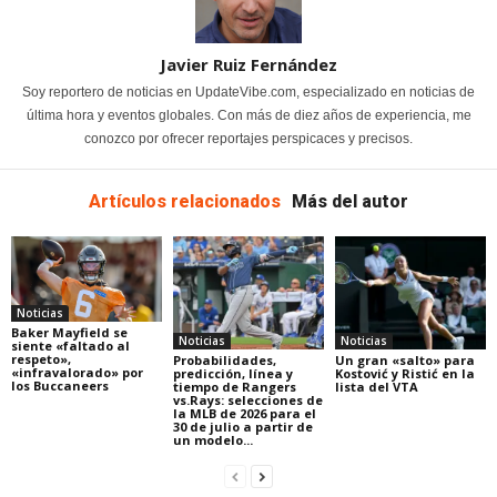
Javier Ruiz Fernández
Soy reportero de noticias en UpdateVibe.com, especializado en noticias de
última hora y eventos globales. Con más de diez años de experiencia, me
conozco por ofrecer reportajes perspicaces y precisos.
Artículos relacionados
Más del autor
Noticias
Baker Mayfield se
Noticias
Noticias
siente «faltado al
respeto»,
Probabilidades,
Un gran «salto» para
«infravalorado» por
predicción, línea y
Kostović y Ristić en la
los Buccaneers
tiempo de Rangers
lista del VTA
vs.Rays: selecciones de
la MLB de 2026 para el
30 de julio a partir de
un modelo...