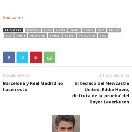
Source link
ETIQUETAS
ABIERTO
ALTA
CHIEFS
CHRIS
COMO
DICE
FALLOS
LOS
PARTE
RECEPTOR
SIMMS
SOBRE
TRANQUILA
VOZ
Artículo anterior
Artículo siguiente
Barcelona y Real Madrid no
El técnico del Newcastle
hacen esto
United, Eddie Howe,
disfruta de la ‘prueba’ del
Bayer Leverkusen