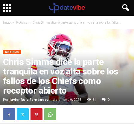
Inicio
Noticias
Chris Simms dice la parte tranquila en voz alta sobre los fallos...
NOTICIAS
Chris Simms dice la parte
tranquila en voz alta sobre los
fallos de los Chiefs como
receptor abierto
Por
Javier Ruiz Fernández
-
diciembre 9, 2025
51
0