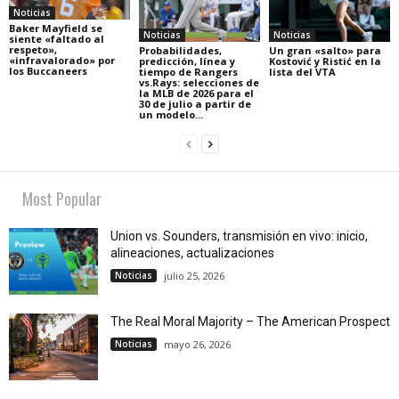
Noticias
Baker Mayfield se
Noticias
Noticias
siente «faltado al
respeto»,
Probabilidades,
Un gran «salto» para
«infravalorado» por
predicción, línea y
Kostović y Ristić en la
los Buccaneers
tiempo de Rangers
lista del VTA
vs.Rays: selecciones de
la MLB de 2026 para el
30 de julio a partir de
un modelo...
Most Popular
Union vs. Sounders, transmisión en vivo: inicio,
alineaciones, actualizaciones
Noticias
julio 25, 2026
The Real Moral Majority – The American Prospect
Noticias
mayo 26, 2026