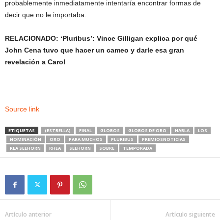
probablemente inmediatamente intentaría encontrar formas de
decir que no le importaba.
RELACIONADO: ‘Pluribus’: Vince Gilligan explica por qué
John Cena tuvo que hacer un cameo y darle esa gran
revelación a Carol
Source link
ETIQUETAS
(ESTRELLA)
FINAL
GLOBOS
GLOBOS DE ORO
HABLA
LOS
NOMINACIÓN
ORO
PARA MUCHOS
PLURIBUS
PREMIOSNOTICIAS
REA SEEHORN
RHEA
SEEHORN
SOBRE
TEMPORADA
Artículo anterior
Artículo siguiente