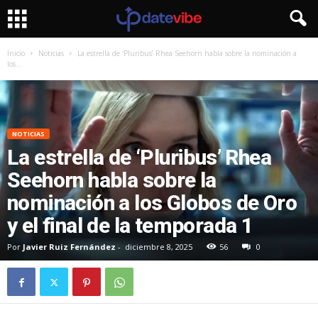
Inicio
Noticias
La estrella de ‘Pluribus’ Rhea Seehorn habla sobre la nominación a
los...
NOTICIAS
La estrella de ‘Pluribus’ Rhea
Seehorn habla sobre la
nominación a los Globos de Oro
y el final de la temporada 1
Por
Javier Ruiz Fernández
-
diciembre 8, 2025
56
0