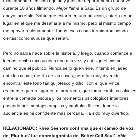
exactamente el mismo equipo y jefes de departamento que tuve
durante 10 años filmando.
Mejor llama a Saúl
. Es un grupo de
apoyo increíble. Sabía que estaría en una posición, estaría en un
lugar en el que me desafiaría a mí mismo, pero al mismo tiempo
me apoyaría plenamente. Todas esas cosas terminaron siendo
ciertas, como supuse que serían.
Pero no sabía nada sobre la historia, y luego, cuando comencé a
leerlos, recibo mis guiones uno a la vez, y así sigo el mismo
camino que el público. Nunca sé lo que viene. Y también jadeo
ante las cosas, me río de las cosas, pero fue muy divertido
encontrar este tono tan quijotesco y difícil con el que Vince
realmente quería jugar en el programa, que toma cambios salvajes
entre la comedia oscura y los momentos psicológicos interiores,
pasando por montajes amplios y capítulos físicos donde la
audiencia es mi confidente más cercana. Ha sido muy divertido.
RELACIONADO:
Rhea Seehorn confirma que el cameo de voz
de ‘Pluribus’ fue coprotagonista de ‘Better Call Saul’: «Me