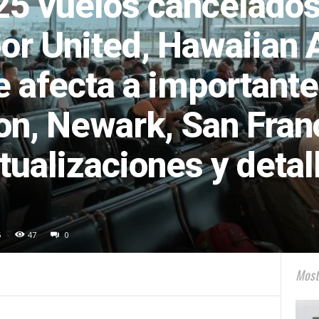
25 vuelos cancelados
por United, Hawaiian 
e afecta a important
n, Newark, San Fran
tualizaciones y detal
5
47
0
Most