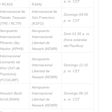
a. m. CST
/ RCKH)
RJAA)
Internacional de
Internacional de
Domingo 04:00
Taiwán Taoyuan
San Francisco
p. m. CST
(TPE / RCTP)
(KSFO)
Aeropuerto
Aeropuerto
Dom 01:55 a. m.
Internacional
Internacional
(hora estándar
Phoenix-Sky
Libertad de
del Pacífico)
Harbor (KPHX)
Newark (KEWR)
Internacional
Aeropuerto
Leonardo da
Internacional
Domingo 12:10
Vinci (Int’l de
Libertad de
p. m. CET
Fiumicino)
Newark (KEWR)
(FCO/LIRF)
Aeropuerto
Houston Bush
Internacional
Domingo 06:10
Int’ctl (KIAH)
Libertad de
a. m. CST
Newark (KEWR)