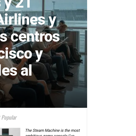
 y 21
Airlines y
es centros
cisco y
les al
 Popular
The Steam Machine is the most
ambitious game console I’ve