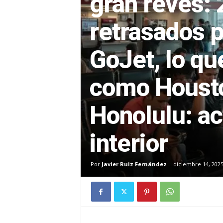
gran revés: 
retrasados ​​
GoJet, lo qu
como Housto
Honolulu: ac
interior
Por
Javier Ruiz Fernández
-
diciembre 14, 202