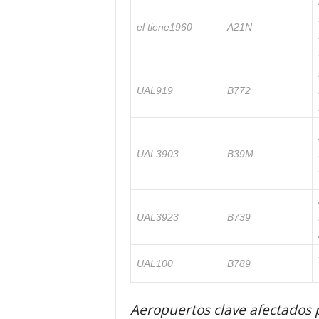
el tiene1960
A21N
UAL919
B772
UAL3903
B39M
UAL3923
B739
UAL100
B789
Aeropuertos clave afectados p