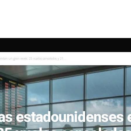
entan un gran revés: 25 vuelos cancelados y 21...
eas estadounidenses 