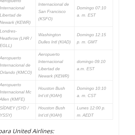
Aeropuerto
Internacional de
Internacional
Domingo 07:10
San Francisco
Libertad de
a. m. EST
(KSFO)
Newark (KEWR)
Londres-
Washington
Domingo 12:15
Heathrow (LHR /
Dulles Intl (KIAD)
p. m. GMT
EGLL)
Aeropuerto
Aeropuerto
Internacional
domingo 09:10
Internacional de
Libertad de
a.m. EST
Orlando (KMCO)
Newark (KEWR)
Aeropuerto
Houston Bush
Domingo 10:10
Internacional Mc
Int’ctl (KIAH)
a. m. CST
Allen (KMFE)
SÍDNEY (SYD /
Houston Bush
Lunes 12:00 p.
YSSY)
Int’ctl (KIAH)
m. AEDT
ara United Airlines: