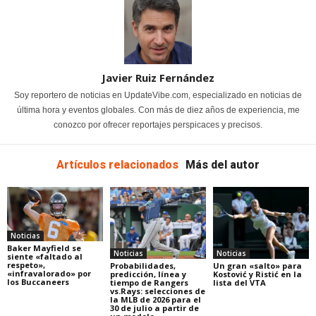
Javier Ruiz Fernández
Soy reportero de noticias en UpdateVibe.com, especializado en noticias de
última hora y eventos globales. Con más de diez años de experiencia, me
conozco por ofrecer reportajes perspicaces y precisos.
Artículos relacionados
Más del autor
Noticias
Baker Mayfield se
Noticias
Noticias
siente «faltado al
respeto»,
Probabilidades,
Un gran «salto» para
«infravalorado» por
predicción, línea y
Kostović y Ristić en la
los Buccaneers
tiempo de Rangers
lista del VTA
vs.Rays: selecciones de
la MLB de 2026 para el
30 de julio a partir de