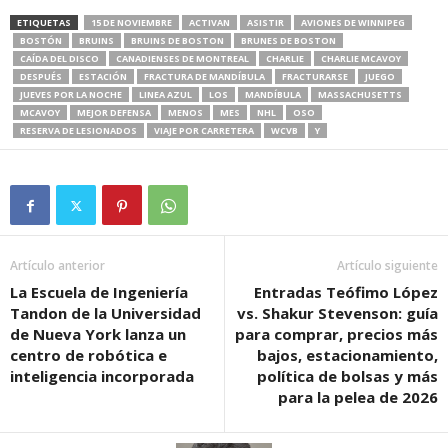
ETIQUETAS
15 DE NOVIEMBRE
ACTIVAN
ASISTIR
AVIONES DE WINNIPEG
BOSTÓN
BRUINS
BRUINS DE BOSTON
BRUNES DE BOSTON
CAÍDA DEL DISCO
CANADIENSES DE MONTREAL
CHARLIE
CHARLIE MCAVOY
DESPUÉS
ESTACIÓN
FRACTURA DE MANDÍBULA
FRACTURARSE
JUEGO
JUEVES POR LA NOCHE
LINEA AZUL
LOS
MANDÍBULA
MASSACHUSETTS
MCAVOY
MEJOR DEFENSA
MENOS
MES
NHL
OSO
RESERVA DE LESIONADOS
VIAJE POR CARRETERA
WCVB
Y
Artículo anterior
Artículo siguiente
La Escuela de Ingeniería
Entradas Teófimo López
Tandon de la Universidad
vs. Shakur Stevenson: guía
de Nueva York lanza un
para comprar, precios más
centro de robótica e
bajos, estacionamiento,
inteligencia incorporada
política de bolsas y más
para la pelea de 2026