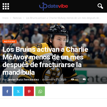
Inicio
Noticias
Los Bruins activan a Charlie McAvoy menos de un mes después de...
NOTICIAS
Los Bruins activan a Charlie
McAvoy menos de un mes
después de fracturarse la
mandíbula
Por
Javier Ruiz Fernández
-
diciembre 11, 2025
65
0