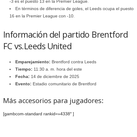
-3 es el puesto 13 en la Premier League.
En términos de diferencia de goles, el Leeds ocupa el puesto
16 en la Premier League con -10.
Información del partido Brentford
FC vs.Leeds United
Emparejamiento:
Brentford contra Leeds
Tiempo:
11:30 a. m. hora del este
Fecha:
14 de diciembre de 2025
Evento:
Estadio comunitario de Brentford
Más accesorios para jugadores:
[gambcom-standard rankid=»4338″ ]