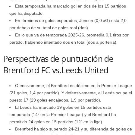
Esta temporada ha marcado gol en dos de los 15 partidos
que ha disputado.
En términos de goles esperados, Jensen (0,0 xG) está 2,0
por debajo de su total de goles real (dos).
En lo que va de temporada 2025-26, promedia 0,1 tiros por
partido, habiendo intentado dos en total (dos a portería).
Perspectivas de puntuación de
Brentford FC vs.Leeds United
Ofensivamente, el Brentford es décimo en la Premier League
(21 goles, 1,4 por partido). Y defensivamente, el Leeds ocupa el
puesto 17 (29 goles encajados, 1,9 por partido).
El Leeds ha marcado 19 goles en 15 partidos esta
temporada (14º en la Premier League) y el Brentford ha
permitido 24 goles en 15 partidos (12º en la liga).
Brentford ha sido superado 24-21 y su diferencia de goles de