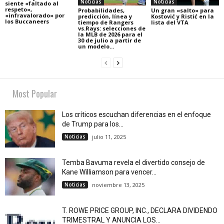
Noticias
Noticias
siente «faltado al
respeto»,
Probabilidades,
Un gran «salto» para
«infravalorado» por
predicción, línea y
Kostović y Ristić en la
los Buccaneers
tiempo de Rangers
lista del VTA
vs.Rays: selecciones de
la MLB de 2026 para el
30 de julio a partir de
un modelo...
Most Popular
Los críticos escuchan diferencias en el enfoque
de Trump para los...
Noticias
julio 11, 2025
Temba Bavuma revela el divertido consejo de
Kane Williamson para vencer...
Noticias
noviembre 13, 2025
T. ROWE PRICE GROUP, INC., DECLARA DIVIDENDO
TRIMESTRAL Y ANUNCIA LOS...