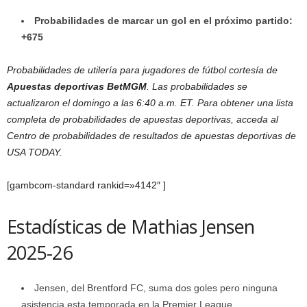
Probabilidades de marcar un gol en el próximo partido:
+675
Probabilidades de utilería para jugadores de fútbol cortesía de
Apuestas deportivas BetMGM
. Las probabilidades se
actualizaron el domingo a las 6:40 a.m. ET. Para obtener una lista
completa de probabilidades de apuestas deportivas, acceda al
Centro de probabilidades de resultados de apuestas deportivas de
USA TODAY.
[gambcom-standard rankid=»4142″ ]
Estadísticas de Mathias Jensen
2025-26
Jensen, del Brentford FC, suma dos goles pero ninguna
asistencia esta temporada en la Premier League.