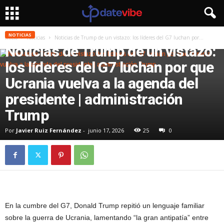
NOTICIAS
Inicio
Noticias
Noticias de Trump de un vistazo: los líderes del G7 luchan por...
Noticias de Trump de un vistazo:
los líderes del G7 luchan por que
Ucrania vuelva a la agenda del
presidente | administración
Trump
Por
Javier Ruiz Fernández
-
junio 17, 2026
25
0
En la cumbre del G7, Donald Trump repitió un lenguaje familiar
sobre la guerra de Ucrania, lamentando “la gran antipatía” entre