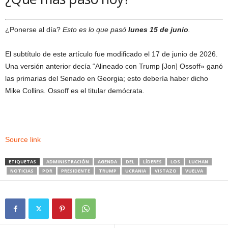
¿Ponerse al día?
Esto es lo que pasó
lunes 15 de junio
.
El subtítulo de este artículo fue modificado el 17 de junio de 2026.
Una versión anterior decía “Alineado con Trump [Jon] Ossoff» ganó
las primarias del Senado en Georgia; esto debería haber dicho
Mike Collins. Ossoff es el titular demócrata.
Source link
ETIQUETAS
ADMINISTRACIÓN
AGENDA
DEL
LÍDERES
LOS
LUCHAN
NOTICIAS
POR
PRESIDENTE
TRUMP
UCRANIA
VISTAZO
VUELVA