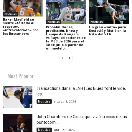
Noticias
Baker Mayfield se
Noticias
Noticias
siente «faltado al
respeto»,
Probabilidades,
Un gran «salto» para
«infravalorado» por
predicción, línea y
Kostović y Ristić en la
los Buccaneers
tiempo de Rangers
lista del VTA
vs.Rays: selecciones de
la MLB de 2026 para el
30 de julio a partir de
un modelo...
Most Popular
Transactions dans la LNH | Les Blues font le vide,
les...
Noticias
marzo 6, 2026
John Chambers de Cisco, que vivió la crisis de las
puntocom,...
Noticias
abril 20, 2026