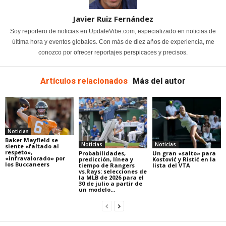
Javier Ruiz Fernández
Soy reportero de noticias en UpdateVibe.com, especializado en noticias de
última hora y eventos globales. Con más de diez años de experiencia, me
conozco por ofrecer reportajes perspicaces y precisos.
Artículos relacionados
Más del autor
Noticias
Baker Mayfield se
Noticias
Noticias
siente «faltado al
respeto»,
Probabilidades,
Un gran «salto» para
«infravalorado» por
predicción, línea y
Kostović y Ristić en la
los Buccaneers
tiempo de Rangers
lista del VTA
vs.Rays: selecciones de
la MLB de 2026 para el
30 de julio a partir de
un modelo...