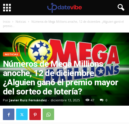
Inicio
Noticias
Números de Mega Millions anoche, 12 de diciembre. ¿Alguien ganó el
premio...
NOTICIAS
Números de Mega Millions
anoche, 12 de diciembre.
¿Alguien ganó el premio mayor
del sorteo de lotería?
Por
Javier Ruiz Fernández
-
diciembre 13, 2025
47
0