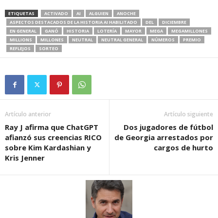
ETIQUETAS
ACTIVADO
AI
ALGUIEN
ANOCHE
ASPECTOS DESTACADOS DE LA HISTORIA AI HABILITADO
DEL
DICIEMBRE
EN GENERAL
GANÓ
HISTORIA
LOTERÍA
MAYOR
MEGA
MEGAMILLONES
MILLIONS
MILLONES
NEUTRAL
NEUTRAL GENERAL
NÚMEROS
PREMIO
REFLEJOS
SORTEO
Artículo anterior
Artículo siguiente
Ray J afirma que ChatGPT
Dos jugadores de fútbol
afianzó sus creencias RICO
de Georgia arrestados por
sobre Kim Kardashian y
cargos de hurto
Kris Jenner