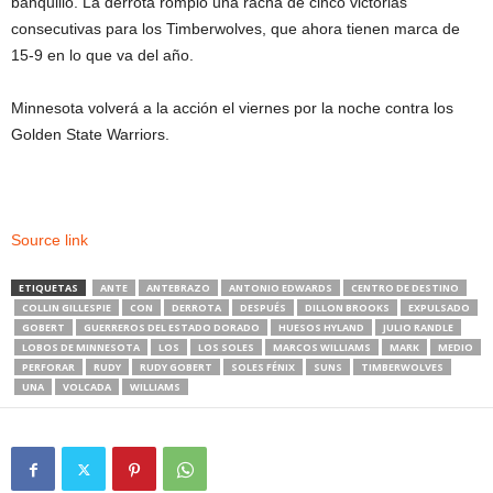
banquillo. La derrota rompió una racha de cinco victorias
consecutivas para los Timberwolves, que ahora tienen marca de
15-9 en lo que va del año.
Minnesota volverá a la acción el viernes por la noche contra los
Golden State Warriors.
Source link
ETIQUETAS
ANTE
ANTEBRAZO
ANTONIO EDWARDS
CENTRO DE DESTINO
COLLIN GILLESPIE
CON
DERROTA
DESPUÉS
DILLON BROOKS
EXPULSADO
GOBERT
GUERREROS DEL ESTADO DORADO
HUESOS HYLAND
JULIO RANDLE
LOBOS DE MINNESOTA
LOS
LOS SOLES
MARCOS WILLIAMS
MARK
MEDIO
PERFORAR
RUDY
RUDY GOBERT
SOLES FÉNIX
SUNS
TIMBERWOLVES
UNA
VOLCADA
WILLIAMS