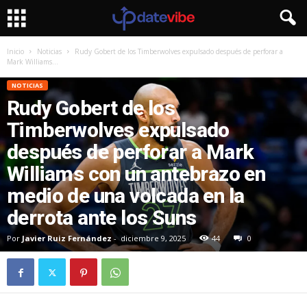
Inicio
Noticias
Rudy Gobert de los Timberwolves expulsado después de perforar a
Mark Williams...
NOTICIAS
Rudy Gobert de los
Timberwolves expulsado
después de perforar a Mark
Williams con un antebrazo en
medio de una volcada en la
derrota ante los Suns
Por
Javier Ruiz Fernández
-
diciembre 9, 2025
44
0