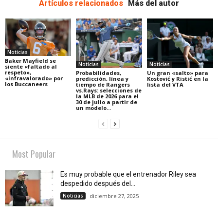
Artículos relacionados
Más del autor
Noticias
Baker Mayfield se
Noticias
Noticias
siente «faltado al
respeto»,
Probabilidades,
Un gran «salto» para
«infravalorado» por
predicción, línea y
Kostović y Ristić en la
los Buccaneers
tiempo de Rangers
lista del VTA
vs.Rays: selecciones de
la MLB de 2026 para el
30 de julio a partir de
un modelo...
Most Popular
Es muy probable que el entrenador Riley sea
despedido después del...
Noticias
diciembre 27, 2025