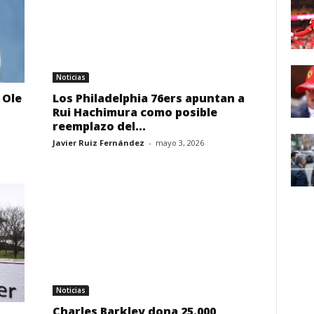
Noticias
 Ole
Los Philadelphia 76ers apuntan a
Rui Hachimura como posible
reemplazo del...
Javier Ruiz Fernández
-
mayo 3, 2026
Noticias
Charles Barkley dona 25.000