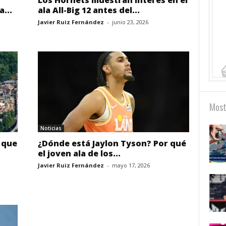
Los Hornets muestran interés en el
...
ala All-Big 12 antes del...
Javier Ruiz Fernández
-
junio 23, 2026
Most
Noticias
 que
¿Dónde está Jaylon Tyson? Por qué
el joven ala de los...
Javier Ruiz Fernández
-
mayo 17, 2026