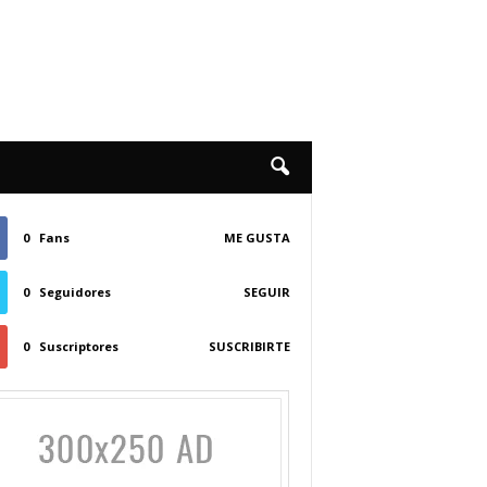
0
Fans
ME GUSTA
0
Seguidores
SEGUIR
0
Suscriptores
SUSCRIBIRTE