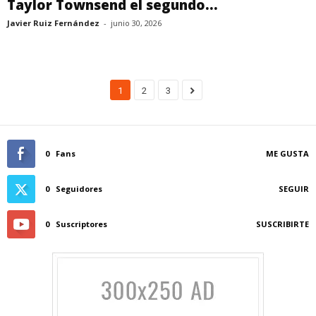
Taylor Townsend el segundo...
Javier Ruiz Fernández
-
junio 30, 2026
1
2
3
0
Fans
ME GUSTA
0
Seguidores
SEGUIR
0
Suscriptores
SUSCRIBIRTE