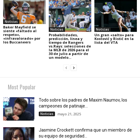
Noticias
Baker Mayfield se
Noticias
Noticias
siente «faltado al
respeto»,
Probabilidades,
Un gran «salto» para
«infravalorado» por
predicción, línea y
Kostović y Ristić en la
los Buccaneers
tiempo de Rangers
lista del VTA
vs.Rays: selecciones de
la MLB de 2026 para el
30 de julio a partir de
un modelo...
Most Popular
Todo sobre los padres de Maxim Naumov, los
campeones de patinaje...
Noticias
mayo 21, 2025
Jasmine Crockett confirma que un miembro de
su equipo de seguridad...