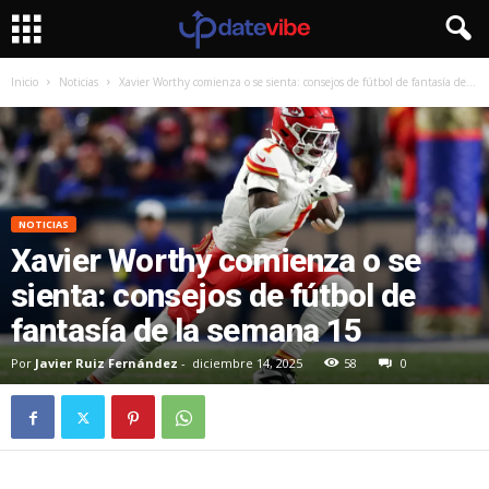
Inicio
Noticias
Xavier Worthy comienza o se sienta: consejos de fútbol de fantasía de...
NOTICIAS
Xavier Worthy comienza o se
sienta: consejos de fútbol de
fantasía de la semana 15
Por
Javier Ruiz Fernández
-
diciembre 14, 2025
58
0