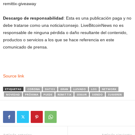
remittix-giveaway
Descargo de responsabilidad
: Esta es una publicación paga y no
debe tratarse como una noticia/consejo. LiveBitcoinNews no es
responsable de ninguna pérdida o daño resultante del contenido,
productos o servicios a los que se hace referencia en este
comunicado de prensa.
Source link
ETIQUETAS
CORONA
DATOS
GRAN
LLEVADO
LOS
NETWORK
NOVEDAD
PRÓXIMA
PUEDE
REMITTIX
SEGUIR
SIENDO
SUGIEREN