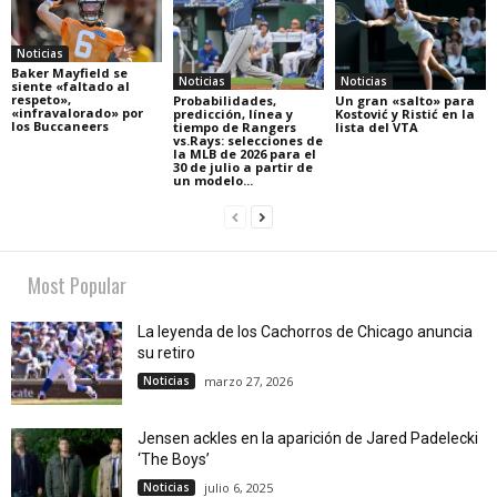
Noticias
Baker Mayfield se
Noticias
Noticias
siente «faltado al
respeto»,
Probabilidades,
Un gran «salto» para
«infravalorado» por
predicción, línea y
Kostović y Ristić en la
los Buccaneers
tiempo de Rangers
lista del VTA
vs.Rays: selecciones de
la MLB de 2026 para el
30 de julio a partir de
un modelo...
Most Popular
La leyenda de los Cachorros de Chicago anuncia
su retiro
Noticias
marzo 27, 2026
Jensen ackles en la aparición de Jared Padelecki
‘The Boys’
Noticias
julio 6, 2025