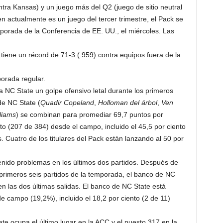
tra Kansas) y un juego más del Q2 (juego de sitio neutral
en actualmente es un juego del tercer trimestre, el Pack se
emporada de la Conferencia de EE. UU., el miércoles. Las
iene un récord de 71-3 (.959) contra equipos fuera de la
orada regular.
a NC State un golpe ofensivo letal durante los primeros
de NC State (
Quadir Copeland
,
Holloman del árbol
,
Ven
liams
) se combinan para promediar 69,7 puntos por
nto (207 de 384) desde el campo, incluido el 45,5 por ciento
. Cuatro de los titulares del Pack están lanzando al 50 por
 tenido problemas en los últimos dos partidos. Después de
 primeros seis partidos de la temporada, el banco de NC
en las dos últimas salidas. El banco de NC State está
 campo (19,2%), incluido el 18,2 por ciento (2 de 11)
te ocupa el último lugar en la ACC y el puesto 317 en la