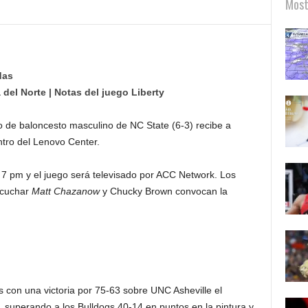
Most
das
 del Norte | Notas del juego Liberty
o de baloncesto masculino de NC State (6-3) recibe a
ntro del Lenovo Center.
s 7 pm y el juego será televisado por ACC Network. Los
scuchar
Matt Chazanow
y Chucky Brown convocan la
as con una victoria por 75-63 sobre UNC Asheville el
 superando a los Bulldogs 40-14 en puntos en la pintura y