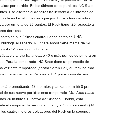
altas por partido. En los últimos cinco partidos, NC State
es. Ese diferencial de faltas ha llevado a 27 intentos de
State en los últimos cinco juegos. En sus tres derrotas
 por un total de 26 puntos. El Pack tiene -20 respecto a
tres derrotas.
botes en sus últimos cuatro juegos antes de UNC
s Bulldogs el sábado. NC State ahora tiene marca de 5-0
y solo 1-3 cuando no lo hace.
 sábado y ahora ha anotado 40 o más puntos de pintura en
da. Para la temporada, NC State tiene un promedio de
na vez esta temporada (contra Seton Hall) el Pack ha sido
go de nueve juegos, el Pack está +94 por encima de sus
 está promediando 49,8 puntos y lanzando un 55,9 por
ad de sus nueve partidos esta temporada.
Ven Allen Lubin
mos 20 minutos. El nativo de Orlando, Florida, está
sde el campo en la segunda mitad y al 93,3 por ciento (14
l, los cuatro mejores goleadores del Pack en la segunda