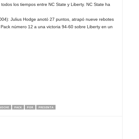
e todos los tiempos entre NC State y Liberty. NC State ha
004): Julius Hodge anotó 27 puntos, atrapó nueve rebotes
al Pack número 12 a una victoria 94-60 sobre Liberty en un
NOCHE
PACK
POR
PRESENTA