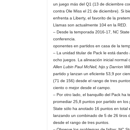
un juego más del Q1 (13 de diciembre con
contra Ole Miss el 21 de diciembre). Si bi
enfrenta a Liberty, el favorito de la pret
Llamas son actualmente 104 en la RED.
– Desde la temporada 2016-17, NC State t
conferencia.
oponentes en partidos en casa de la temp
– La unidad titular de Pack le está dando 
ocho juegos. La alineación inicial normal 
Allen Lubin
Paul McNeil, hijo.
y
Darrion Wil
partido y lanzan un eficiente 53,9 por cie
(71 de 156) desde el rango de tres puntos
ciento o mejor desde el campo.
– Por otro lado, el banquillo del Pack ha
promediar 25,8 puntos por partido en los
State sólo ha anotado 16 puntos en total 
lanzando un combinado de 5 de 26 tiros de
desde el rango de tres puntos.
– Observe los problemas de faltas: NC Sta