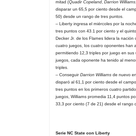
mitad (
Quadir Copeland
,
Darrion Williams
disparar un 65,5 por ciento desde el camp
50) desde un rango de tres puntos.
– Liberty ingresa el miércoles por la noc
tres puntos con 43.1 por ciento y el quinto
Decker Jr. de los Flames lidera la nación 
cuatro juegos, los cuatro oponentes han ac
permitiendo 12,3 triples por juego en sus
juegos, cada oponente ha tenido al meno
triples.
– Conseguir
Darrion Williams
de nuevo en 
disparó al 61,1 por ciento desde el campo,
tres puntos en los primeros cuatro partid
juegos, Williams promedia 11,4 puntos por
33,3 por ciento (7 de 21) desde el rango 
Serie NC State con Liberty