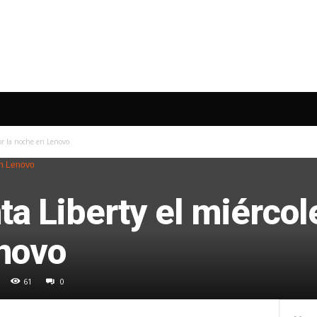
or la noche en Lenovo
a Liberty el miércole
novo
61
0